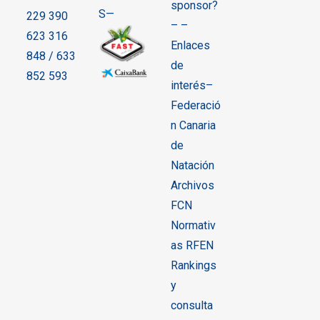
sponsor?
S—
229 390
– –
623 316
Enlaces
848 / 633
de
852 593
interés–
Federació
n Canaria
de
Natación
Archivos
FCN
Normativ
as RFEN
Rankings
y
consulta