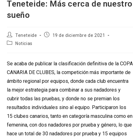
Teneteide: Más cerca de nuestro
sueño
Autor
Publicación
Teneteide
19 de diciembre de 2021
de
de
Categoría
Noticias
la
la
de
entrada:
entrada:
la
entrada:
Se acaba de publicar la clasificación definitiva de la COPA
CANARIA DE CLUBES, la competición más importante de
ámbito regional por equipos, donde cada club encuentra
la mejor estrategia para combinar a sus nadadores y
cubrir todas las pruebas, y donde no se premian los
resultados individuales sino al equipo. Participaron los
15 clubes canarios, tanto en categoría masculina como en
femenina, con dos nadadores por prueba y género, lo que
hace un total de 30 nadadores por prueba y 15 equipos