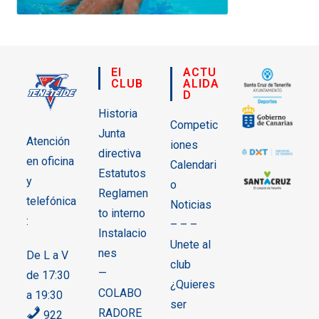
El
ACTU
CLUB
ALIDA
D
Historia
Competic
Junta
Atención
iones
directiva
en oficina
Calendari
Estatutos
y
o
Reglamen
telefónica
Noticias
to interno
:
– – –
Instalacio
Unete al
nes
De L a V
club
—
de 17:30
¿Quieres
COLABO
a 19:30
ser
RADORE
922