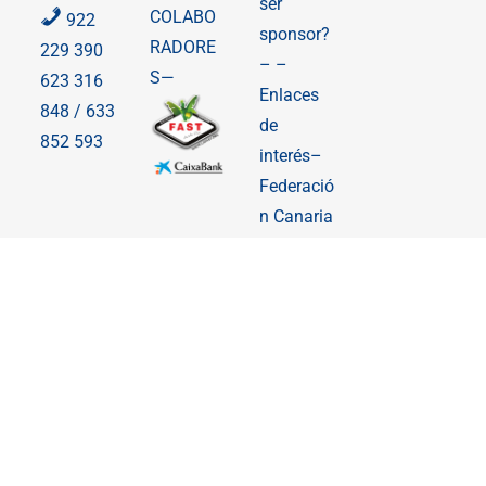
ser
COLABO
922
sponsor?
RADORE
229 390
– –
S—
623 316
Enlaces
848 / 633
de
852 593
interés–
Federació
n Canaria
de
Natación
Archivos
FCN
Normativ
as RFEN
Rankings
y