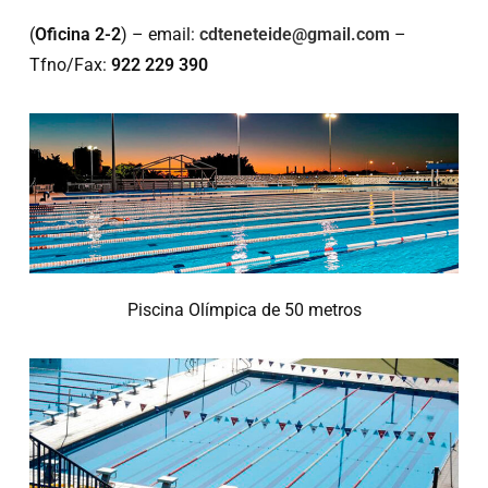
(
Oficina 2-2
) – email:
cdteneteide@gmail.com
–
Tfno/Fax:
922 229 390
Piscina Olímpica de 50 metros