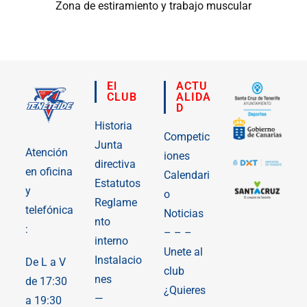
Zona de estiramiento y trabajo muscular
El
ACTU
CLUB
ALIDA
D
Historia
Competic
Junta
Atención
iones
directiva
en oficina
Calendari
Estatutos
y
o
Reglame
telefónica
Noticias
nto
:
– – –
interno
Unete al
Instalacio
De L a V
club
nes
de 17:30
¿Quieres
—
a 19:30