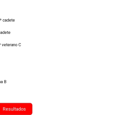
º cadete
cadete
º veterano C
na B
Resultados