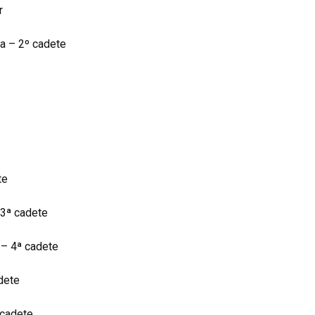
r
a – 2º cadete
te
3ª cadete
– 4ª cadete
dete
 cadete