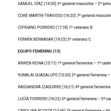
SAMUEL DÍAZ (14:50) 5º general masculina – 2º junio
CORÉ MARTÍN-TRAVIESO (16:20) 7º general masculin
CIPRIANO PORRERO (17:18) 1º veterano B
FERMÍN BENNASAR (19:23) 3º veterano C
EQUIPO FEMENINO (13)
ARWEN REINA (15:11) 1ª general femenina – 1ª cade
YUMALAI GUADALUPE (15:20) 3ª general femenina – 
KASSANDRA IZAGUIRRE (16:21) 4ª general femenina 
LUCÍA PORRERO (16:22) 5ª general femenina – 5ª ca
CAROLINA ACOSTA (17:46) 7ª general femenina – 6ª