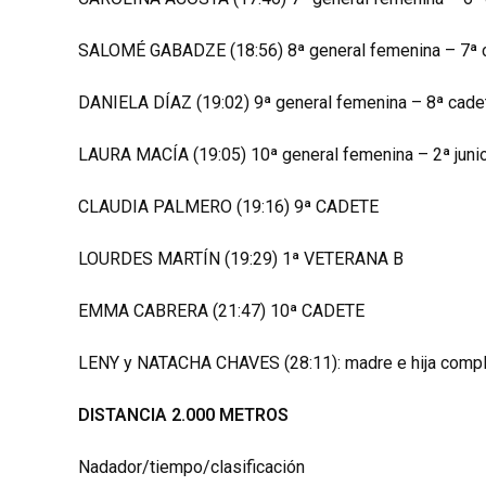
SALOMÉ GABADZE (18:56) 8ª general femenina – 7ª 
DANIELA DÍAZ (19:02) 9ª general femenina – 8ª cade
LAURA MACÍA (19:05) 10ª general femenina – 2ª juni
CLAUDIA PALMERO (19:16) 9ª CADETE
LOURDES MARTÍN (19:29) 1ª VETERANA B
EMMA CABRERA (21:47) 10ª CADETE
LENY y NATACHA CHAVES (28:11): madre e hija comple
DISTANCIA 2.000 METROS
Nadador/tiempo/clasificación