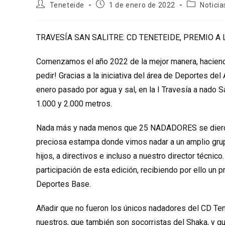
Autor
Publicación
Categoría
Teneteide
1 de enero de 2022
Noticia
de
de
de
la
la
la
entrada:
entrada:
entrada:
TRAVESÍA SAN SALITRE: CD TENETEIDE, PREMIO A
Comenzamos el año 2022 de la mejor manera, hacie
pedir! Gracias a la iniciativa del área de Deportes d
enero pasado por agua y sal, en la I Travesía a nado S
1.000 y 2.000 metros.
Nada más y nada menos que 25 NADADORES se dieron 
preciosa estampa donde vimos nadar a un amplio gru
hijos, a directivos e incluso a nuestro director técnic
participación de esta edición, recibiendo por ello un 
Deportes Base.
Añadir que no fueron los únicos nadadores del CD Ten
nuestros, que también son socorristas del Shaka, y q