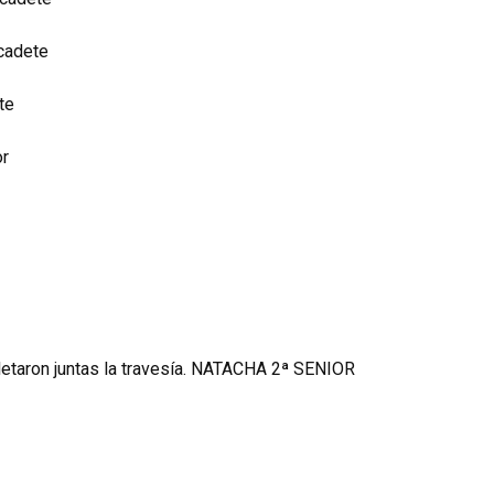
cadete
te
or
taron juntas la travesía. NATACHA 2ª SENIOR