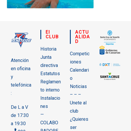
El
ACTU
CLUB
ALIDA
D
Historia
Competic
Junta
Atención
iones
directiva
en oficina
Calendari
Estatutos
y
o
Reglamen
telefónica
Noticias
to interno
:
– – –
Instalacio
Unete al
nes
De L a V
club
—
de 17:30
¿Quieres
COLABO
a 19:30
ser
RADORE