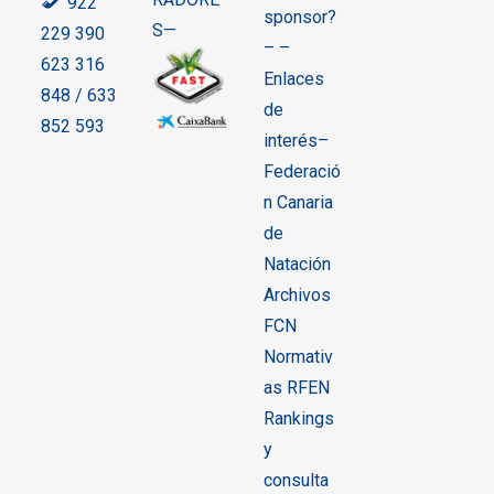
922
sponsor?
S—
229 390
– –
623 316
Enlaces
848 / 633
de
852 593
interés–
Federació
n Canaria
de
Natación
Archivos
FCN
Normativ
as RFEN
Rankings
y
consulta