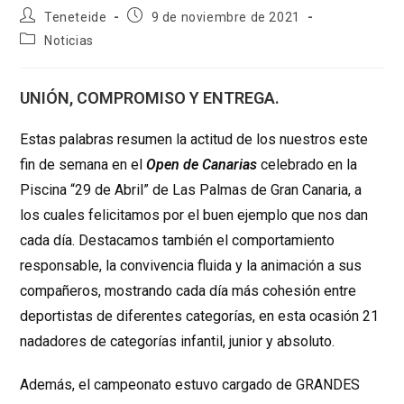
Autor
Publicación
Teneteide
9 de noviembre de 2021
de
de
Categoría
Noticias
la
la
de
entrada:
entrada:
la
entrada:
UNIÓN, COMPROMISO Y ENTREGA.
Estas palabras resumen la actitud de los nuestros este
fin de semana en el
Open de Canarias
celebrado en la
Piscina “29 de Abril” de Las Palmas de Gran Canaria, a
los cuales felicitamos por el buen ejemplo que nos dan
cada día. Destacamos también el comportamiento
responsable, la convivencia fluida y la animación a sus
compañeros, mostrando cada día más cohesión entre
deportistas de diferentes categorías, en esta ocasión 21
nadadores de categorías infantil, junior y absoluto.
Además, el campeonato estuvo cargado de GRANDES