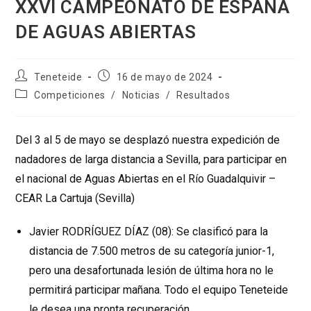
XXVI CAMPEONATO DE ESPAÑA
DE AGUAS ABIERTAS
Autor
Publicación
Teneteide
16 de mayo de 2024
de
de
Categoría
Competiciones
/
Noticias
/
Resultados
la
la
de
entrada:
entrada:
la
entrada:
Del 3 al 5 de mayo se desplazó nuestra expedición de
nadadores de larga distancia a Sevilla, para participar en
el nacional de Aguas Abiertas en el Río Guadalquivir –
CEAR La Cartuja (Sevilla)
Javier RODRÍGUEZ DÍAZ (08): Se clasificó para la
distancia de 7.500 metros de su categoría junior-1,
pero una desafortunada lesión de última hora no le
permitirá participar mañana. Todo el equipo Teneteide
le desea una pronta recuperación.