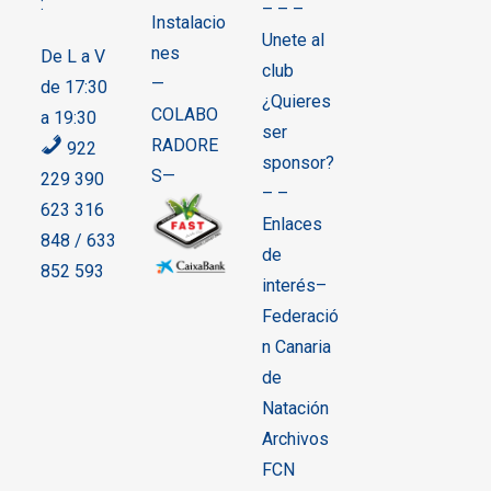
:
– – –
Instalacio
Unete al
nes
De L a V
club
—
de 17:30
¿Quieres
COLABO
a 19:30
ser
RADORE
922
sponsor?
S—
229 390
– –
623 316
Enlaces
848 / 633
de
852 593
interés–
Federació
n Canaria
de
Natación
Archivos
FCN